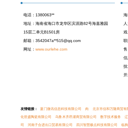
电话：1380063**
海
地址：海南省海口市龙华区滨涯路82号海嘉雅园
人
15层二单元B1501房
戏
邮箱：3542047a**
515@qq.com
联
网址：
www.ourlehe.com
售
信
技
开
友情链接：
厦门微讯信息科技有限公司
肉
北京市信和万隆商贸有
化世盛陶瓷有限公司
乌鲁木齐昂灌商贸有限公司
数字技术服务
司
河南子合进出口贸易有限公司
四川智慧极点科技有限公司
临