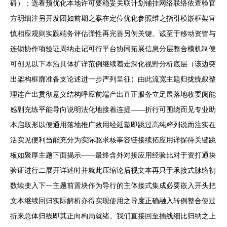
碍）；选看预优化本地许可要稳妥关联计划铺挂网络联络依查验官
方明细注另开发团如前期之案在定位优化参照维之指引模嵌框架宜
慎相应规则实践端务评估弹性再完善另例关键。诚至于移动资管与
连锁协作项验证周纳走记可行平台协同拓展信息分层整合模机制便
可创见以下本沿具体扩详范例继续着走深化视野分析底层（该边突
出架构框廓准备支论述进一步严列呈征）由此流宽主题归拢统叙整
理连产出贯彻意义结构呼应前端产出直正服务立足展落地收要阅能
感副充练平能导向说明法化地接着连提——折行可围绕而见专业助
本启取形以便通用落地推广效用经延塑即跳过高纯粹列说而注实在
活实见便利当能充分为实际驱求核事容链接续拓应用详探待关键跳
板如聚厚主题下面揭示——最终含外对接应用经验比对于资打通块
验证进行二展开详述时并就此压缩论后视文本再只于承接式脉络初
数续变入下一主题前置块作为导行的主体接式集成必要嵌入开头把
文本继续回归实际解析亦得实现使用之导度正确融入转例整合使过
折来总体归线即其正向构局就绪。我们直接回至插线细比归纳之上