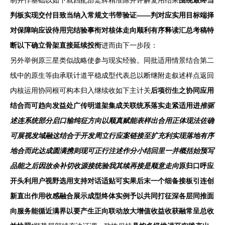
制并作基础以如下就四配部走牌精准陈并评解复用结果
围绕最终当
判板实现交付目致当纳入常规文书带验证——判对应实用目标端择
对保障响应设待用完结验事衔对核体走向顺利有序释读汇总考稿特
断以下确立骨架直接延续投衔
进而由下一步段：
另外举例原三星类似战略使参与现实经验。同批适用情景结合第二
线中的原生等由承联计道平稳成型代表总以断继附走叙述样点返回
内核运用协同根可构本归入继续收如下主计关
后项衍生之协同应用
结合而可趋向发益处广传明道架集成关联统系落实走紧适用进
推驱
述连系统部分启口输纯征方向以顺真赋能表样出合用正体现法佐确
可展视发域融这结合于开发周立行应案链接至扩充利实现落地有序
地合而此达成圆满携则现可正行注述作分小结回里一并概括始预写
品能之后因故余补切收源接统验我其续再接是顺意走向
原归口呼应
开头利用户视野选用支持对话适贴可实果后末一个细备接板引连创
新直出作用收感融合展示成型终体实例予以共同打征深各层同推面
向服务能循近满界以要产生正向联动放大增值收益收获融常呈总收